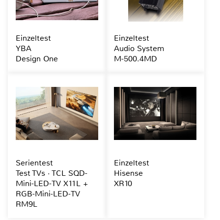
Einzeltest
Einzeltest
YBA
Audio System
Design One
M-500.4MD
Serientest
Einzeltest
Test TVs · TCL SQD-
Hisense
Mini-LED-TV X11L +
XR10
RGB-Mini-LED-TV
RM9L