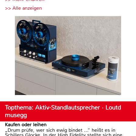
>> Alle anzeigen
Topthema: Aktiv-Standlautsprecher · Loutd
musegg
Kaufen oder leihen
„Drum prüfe, wer sich ewig bindet ...“ heißt es in
Schillers Glocke. In der High Fidelity stellte sich eine