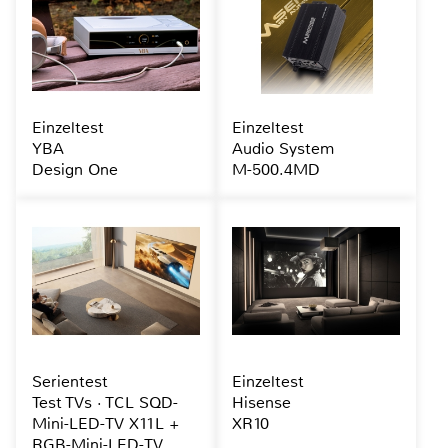
Einzeltest
Einzeltest
YBA
Audio System
Design One
M-500.4MD
Serientest
Einzeltest
Test TVs · TCL SQD-
Hisense
Mini-LED-TV X11L +
XR10
RGB-Mini-LED-TV