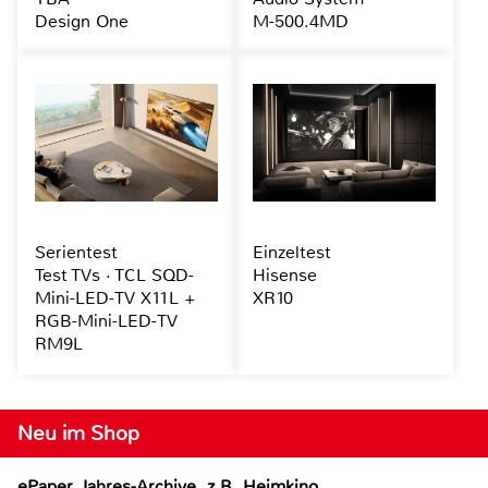
Design One
M-500.4MD
Serientest
Einzeltest
Test TVs · TCL SQD-
Hisense
Mini-LED-TV X11L +
XR10
RGB-Mini-LED-TV
RM9L
Neu im Shop
ePaper Jahres-Archive, z.B. Heimkino