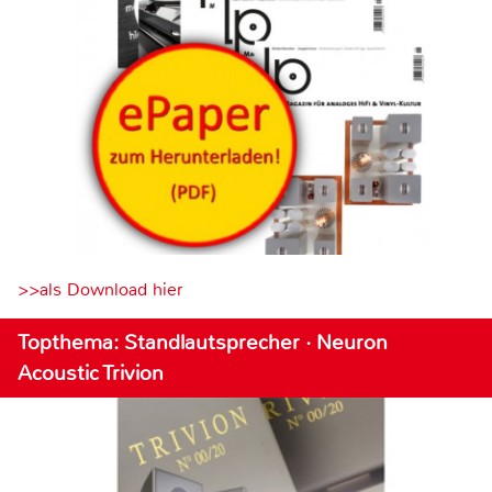
>>als Download hier
Topthema: Standlautsprecher · Neuron
Acoustic Trivion