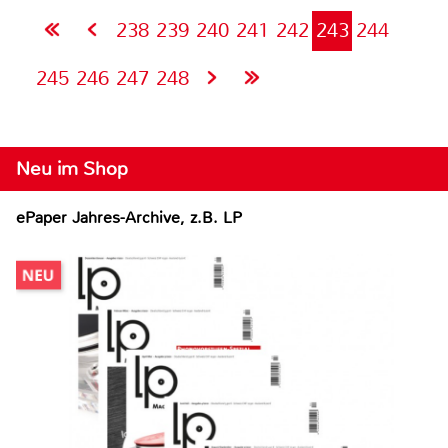
238
239
240
241
242
243
244
245
246
247
248
Neu im Shop
ePaper Jahres-Archive, z.B. LP