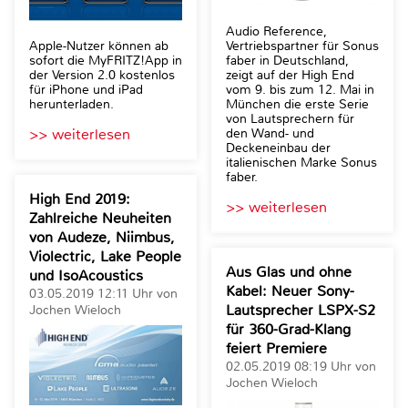
Audio Reference,
Apple-Nutzer können ab
Vertriebspartner für Sonus
sofort die MyFRITZ!App in
faber in Deutschland,
der Version 2.0 kostenlos
zeigt auf der High End
für iPhone und iPad
vom 9. bis zum 12. Mai in
herunterladen.
München die erste Serie
von Lautsprechern für
>> weiterlesen
den Wand- und
Deckeneinbau der
italienischen Marke Sonus
faber.
High End 2019:
>> weiterlesen
Zahlreiche Neuheiten
von Audeze, Niimbus,
Violectric, Lake People
Aus Glas und ohne
und IsoAcoustics
Kabel: Neuer Sony-
03.05.2019 12:11 Uhr von
Lautsprecher LSPX-S2
Jochen Wieloch
für 360-Grad-Klang
feiert Premiere
02.05.2019 08:19 Uhr von
Jochen Wieloch