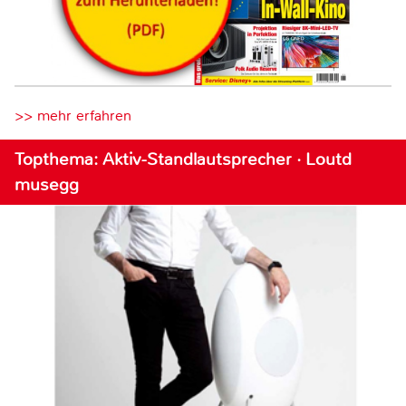
>> mehr erfahren
Topthema: Aktiv-Standlautsprecher · Loutd
musegg