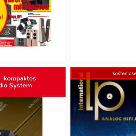
kostenlos
– kompaktes
dio System