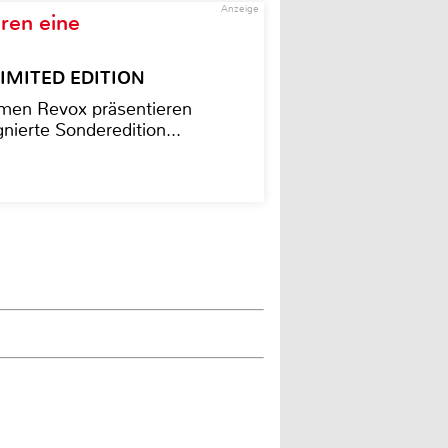
Anzeige
ren eine
– LIMITED EDITION
men Revox präsentieren
nierte Sonderedition...