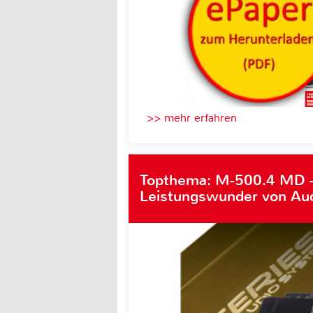
>> mehr erfahren
Topthema: M-500.4 MD 
Leistungswunder von Au