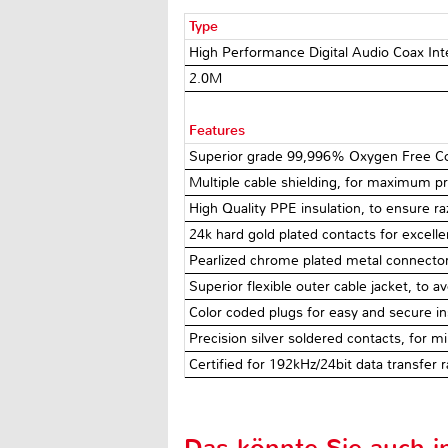
Type
High Performance Digital Audio Coax In
2.0M
Features
Superior grade 99,996% Oxygen Free Cop
Multiple cable shielding, for maximum pr
High Quality PPE insulation, to ensure ra
24k hard gold plated contacts for excelle
Pearlized chrome plated metal connecto
Superior flexible outer cable jacket, to a
Color coded plugs for easy and secure ins
Precision silver soldered contacts, for m
Certified for 192kHz/24bit data transfer 
Das könnte Sie auch in