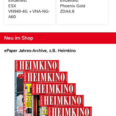
Einzeltest
Einzeltest
ESX
Phoenix Gold
VN940-4G + VNA-NG-
ZDA4.8
A60
Neu im Shop
ePaper Jahres-Archive, z.B. Heimkino