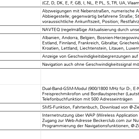
(CZ, D, DK, E, F, GB, I, NL, P, PL, S, TR, UA, Vlaa
Abzweigungen mit Nebenstraßen, numerische An
Abbiegestelle; gegenwärtig befahrene Straße; St
voraussichtliche Ankunftszeit, Position; Restfah
NAVTEQ (regelmäßige Aktualisierung durch unse
Albanien, Andorra, Belgien, Bosnien-Herzegowin
Estland, Finnland, Frankreich, Gibraltar, Griechenl
Kroatien, Lettland, Liechtenstein, Litauen, Lu
Anzeige von Geschwindigkeitsbegrenzungen au
Navigation auch ohne Geschwindigkeitssignal mö
Dual-Band-GSM-Modul (900/1800 MHz für D-, E-Ne
Freisprechmikrofon und Bordlautsprecher (Lautstä
Telefonbuchfunktion mit 500 Adresseinträgen
SMS-Funktion, Fahrtenbuch, Download von @-Zi
Internetnutzung über WAP (Wireless Application 
Zugang zur Web-Adresse Beckerclub.com zur Nutzu
Programmierung der Navigationsfunktionen, @-Zi