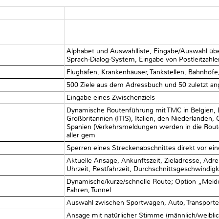
Alphabet und Auswahlliste, Eingabe/Auswahl über
Sprach-Dialog-System, Eingabe von Postleitza
Flughäfen, Krankenhäuser, Tankstellen, Bahnhöfe,
500 Ziele aus dem Adressbuch und 50 zuletzt an
Eingabe eines Zwischenziels
Dynamische Routenführung mit TMC in Belgien, 
Großbritannien (ITIS), Italien, den Niederlanden
Spanien (Verkehrsmeldungen werden in die Rout
aller gem
Sperren eines Streckenabschnittes direkt vor ei
Aktuelle Ansage, Ankunftszeit, Zieladresse, Adr
Uhrzeit, Restfahrzeit, Durchschnittsgeschwindigk
Dynamische/kurze/schnelle Route; Option „Mei
Fähren, Tunnel
Auswahl zwischen Sportwagen, Auto, Transporter 
Ansage mit natürlicher Stimme (männlich/weiblic