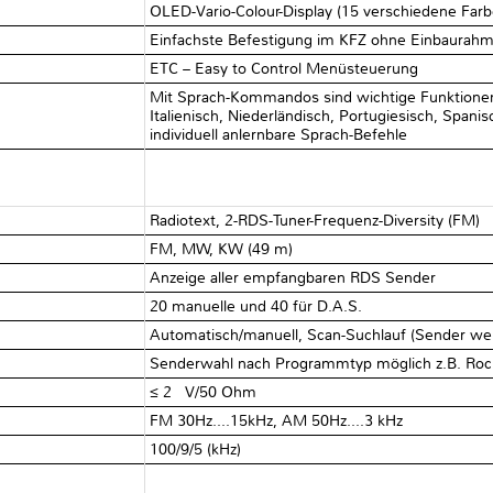
OLED-Vario-Colour-Display (15 verschiedene Farb
Einfachste Befestigung im KFZ ohne Einbaurah
ETC – Easy to Control Menüsteuerung
Mit Sprach-Kommandos sind wichtige Funktionen 
Italienisch, Niederländisch, Portugiesisch, Spani
individuell anlernbare Sprach-Befehle
Radiotext, 2-RDS-Tuner-Frequenz-Diversity (FM)
FM, MW, KW (49 m)
Anzeige aller empfangbaren RDS Sender
20 manuelle und 40 für D.A.S.
Automatisch/manuell, Scan-Suchlauf (Sender we
Senderwahl nach Programmtyp möglich z.B. Rock,
≤ 2 μV/50 Ohm
FM 30Hz....15kHz, AM 50Hz....3 kHz
100/9/5 (kHz)