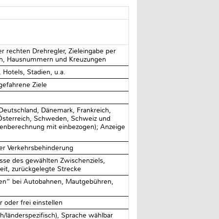
 rechten Drehregler, Zieleingabe per
hlen, Hausnummern und Kreuzungen
 Hotels, Stadien, u.a.
gefahrene Ziele
Deutschland, Dänemark, Frankreich,
, Österreich, Schweden, Schweiz und
enberechnung mit einbezogen); Anzeige
ner Verkehrsbehinderung
esse des gewählten Zwischenziels,
eit, zurückgelegte Strecke
den“ bei Autobahnen, Mautgebühren,
oder frei einstellen
h/länderspezifisch), Sprache wählbar