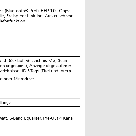
 (Bluetooth® Profil HFP 1.0), Object-
ile, Freisprechfunktion, Austausch von
lefonfunktion
und Rücklauf, Verzeichnis-Mix, Scan-
en angespielt), Anzeige abgelaufener
eichnisse, ID-3 Tags (Titel und Interp
 oder Microdrive
ellungen
Watt, 5-Band Equalizer, Pre-Out 4 Kanal