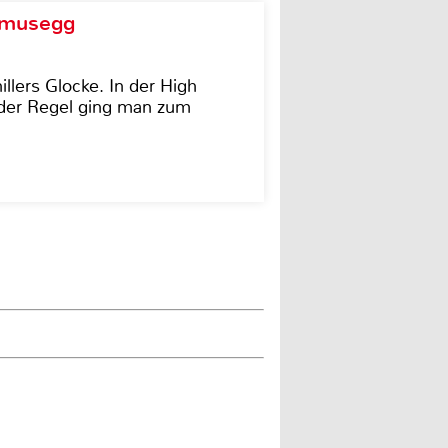
d musegg
illers Glocke. In der High
In der Regel ging man zum