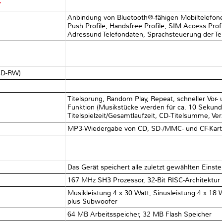
Y
Anbindung von Bluetooth®-fähigen Mobiltelefonen
Push Profile, Handsfree Profile, SIM Access Prof
Adressund Telefondaten, Sprachsteuerung der Te
 CD-RW)
√
√
Titelsprung, Random Play, Repeat, schneller Vor- 
Funktion (Musikstücke werden für ca. 10 Sekund
Titelspielzeit/Gesamtlaufzeit, CD-Titelsumme, Verz
MP3-Wiedergabe von CD, SD-/MMC- und CF-Karte
Das Gerät speichert alle zuletzt gewählten Einst
167 MHz SH3 Prozessor, 32-Bit RISC-Architektur
Musikleistung 4 x 30 Watt, Sinusleistung 4 x 18 
plus Subwoofer
64 MB Arbeitsspeicher, 32 MB Flash Speicher