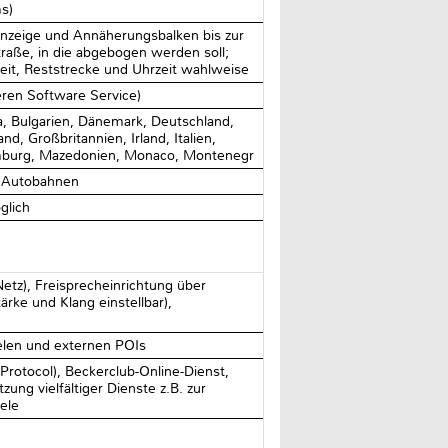
ms)
zeige und Annäherungsbalken bis zur
raße, in die abgebogen werden soll;
rzeit, Reststrecke und Uhrzeit wahlweise
ren Software Service)
a, Bulgarien, Dänemark, Deutschland,
and, Großbritannien, Irland, Italien,
xemburg, Mazedonien, Monaco, Montenegr
f Autobahnen
glich
tz), Freisprecheinrichtung über
rke und Klang einstellbar),
elen und externen POIs
Protocol), Beckerclub-Online-Dienst,
ng vielfältiger Dienste z.B. zur
ele