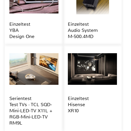
Einzeltest
Einzeltest
YBA
Audio System
Design One
M-500.4MD
Serientest
Einzeltest
Test TVs · TCL SQD-
Hisense
Mini-LED-TV X11L +
XR10
RGB-Mini-LED-TV
RM9L