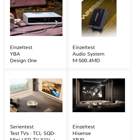
Einzeltest
Einzeltest
YBA
Audio System
Design One
M-500.4MD
Serientest
Einzeltest
Test TVs · TCL SQD-
Hisense
Mini-LED-TV X11L +
XR10