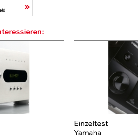
eld
teressieren:
Einzeltest
Yamaha