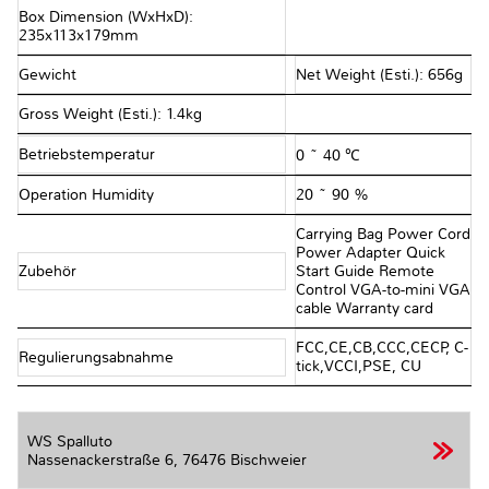
Box Dimension (WxHxD):
235x113x179mm
Gewicht
Net Weight (Esti.): 656g
Gross Weight (Esti.): 1.4kg
Betriebstemperatur
0 ~ 40 ℃
Operation Humidity
20 ~ 90 %
Carrying Bag Power Cord
Power Adapter Quick
Zubehör
Start Guide Remote
Control VGA-to-mini VGA
cable Warranty card
FCC,CE,CB,CCC,CECP, C-
Regulierungsabnahme
tick,VCCI,PSE, CU
WS Spalluto
Nassenackerstraße 6,
76476 Bischweier