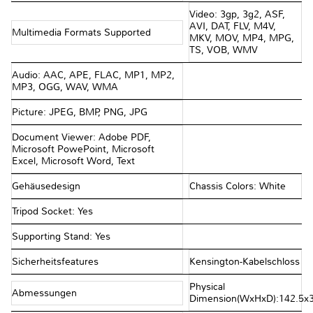
Video: 3gp, 3g2, ASF,
AVI, DAT, FLV, M4V,
Multimedia Formats Supported
MKV, MOV, MP4, MPG,
TS, VOB, WMV
Audio: AAC, APE, FLAC, MP1, MP2,
MP3, OGG, WAV, WMA
Picture: JPEG, BMP, PNG, JPG
Document Viewer: Adobe PDF,
Microsoft PowePoint, Microsoft
Excel, Microsoft Word, Text
Gehäusedesign
Chassis Colors: White
Tripod Socket: Yes
Supporting Stand: Yes
Sicherheitsfeatures
Kensington-Kabelschloss
Physical
Abmessungen
Dimension(WxHxD):142.5