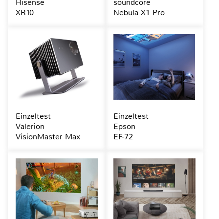
Hisense
soundcore
XR10
Nebula X1 Pro
Einzeltest
Einzeltest
Valerion
Epson
VisionMaster Max
EF-72