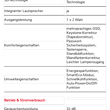
3D-Technologie
Technologie
integrierter Lautsprecher
ja
Ausgangsleistung
1 x 2 Watt
mehrsprachiges OSD,
Keystone-Korrektur
(Trapezkorrektur),
Passwort-
Komforteigenschaften
Sicherheitssystem,
Tastensperre,
Standbildfunktion,
Wandfarbenkorrektur,
Leichter Lampenzugang
Energiesparfunktion,
SmartEco-Modus,
Umwelteigenschaften
Schnellkühlfunktion,
Auto-Power-On/Off-
Funktion
Betrieb & Stromverbrauch
Geräuschentwicklung
32 dB