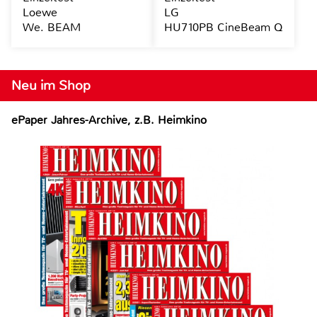
Loewe
LG
We. BEAM
HU710PB CineBeam Q
Neu im Shop
ePaper Jahres-Archive, z.B. Heimkino