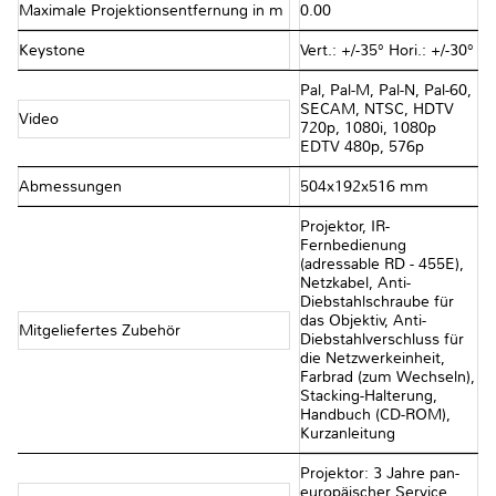
Maximale Projektionsentfernung in m
0.00
Keystone
Vert.: +/-35° Hori.: +/-30°
Pal, Pal-M, Pal-N, Pal-60,
SECAM, NTSC, HDTV
Video
720p, 1080i, 1080p
EDTV 480p, 576p
Abmessungen
504x192x516 mm
Projektor, IR-
Fernbedienung
(adressable RD - 455E),
Netzkabel, Anti-
Diebstahlschraube für
das Objektiv, Anti-
Mitgeliefertes Zubehör
Diebstahlverschluss für
die Netzwerkeinheit,
Farbrad (zum Wechseln),
Stacking-Halterung,
Handbuch (CD-ROM),
Kurzanleitung
Projektor: 3 Jahre pan-
europäischer Service,