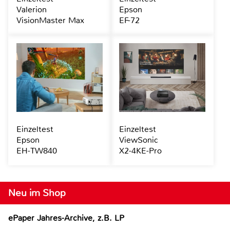
Valerion
Epson
VisionMaster Max
EF-72
Einzeltest
Einzeltest
Epson
ViewSonic
EH-TW840
X2-4KE-Pro
Neu im Shop
ePaper Jahres-Archive, z.B. LP