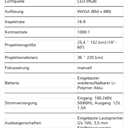
Lichtquelle
LED (RGB)
Auflösung
WVGA (854 x 480)
Aspektrate
16:9
Kontrastrate
1000:1
25,4 ~ 152 [cm] (10" -
Projektionsgröße
60")
Projektionsdistanz
36 ~ 220 [cm]
Fokussierung
manuell
Eingebauter
Batterie
wiederaufladbarer Li-
Polymer Akku
Eingang: 100-240V,
Stromversorgung
50/60Hz, Ausgang: 12V,
1,5A
Eingebaute Lautsprecher
Audioeigenschaften
(2x 1W), 3,5 mm
Köpfhörerausgang