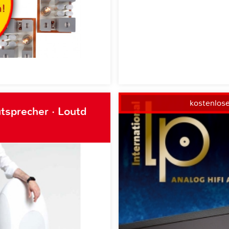
kostenlos
tsprecher · Loutd