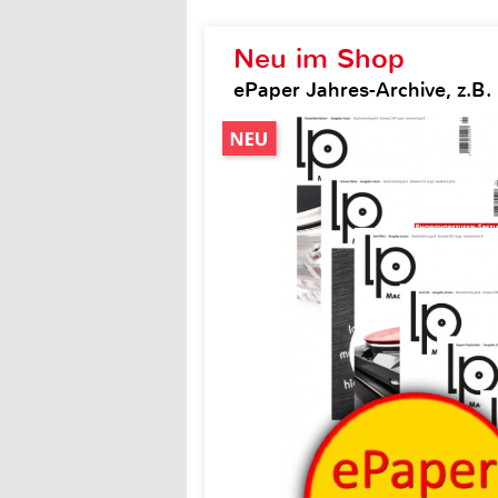
Neu im Shop
ePaper Jahres-Archive, z.B.