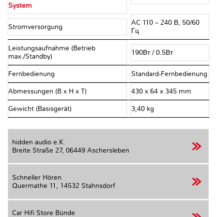
System
AC 110 – 240 В, 50/60
Stromversorgung
Гц
Leistungsaufnahme (Betrieb
190Вт / 0.5Вт
max./Standby)
Fernbedienung
Standard-Fernbedienung
Abmessungen (B x H x T)
430 x 64 x 345 mm
Gewicht (Basisgerät)
3,40 kg
hidden audio e.K.
Breite Straße 27,
06449 Aschersleben
Schneller Hören
Quermathe 11,
14532 Stahnsdorf
Car Hifi Store Bünde