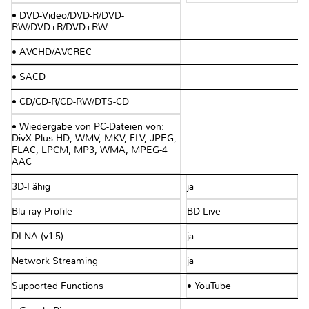
• DVD-Video/DVD-R/DVD-
RW/DVD+R/DVD+RW
• AVCHD/AVCREC
• SACD
• CD/CD-R/CD-RW/DTS-CD
• Wiedergabe von PC-Dateien von:
DivX Plus HD, WMV, MKV, FLV, JPEG,
FLAC, LPCM, MP3, WMA, MPEG-4
AAC
3D-Fähig
ja
Blu-ray Profile
BD-Live
DLNA (v1.5)
ja
Network Streaming
ja
Supported Functions
• YouTube