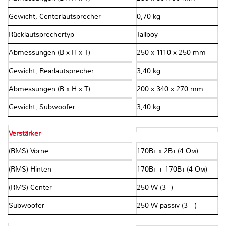
Gewicht, Centerlautsprecher
0,70 kg
Rücklautsprechertyp
Tallboy
Abmessungen (B x H x T)
250 x 1110 x 250 mm
Gewicht, Rearlautsprecher
3,40 kg
Abmessungen (B x H x T)
200 x 340 x 270 mm
Gewicht, Subwoofer
3,40 kg
Verstärker
(RMS) Vorne
170Вт x 2Вт (4 Ом)
(RMS) Hinten
170Вт + 170Вт (4 Ом)
(RMS) Center
250 W (3Ω)
Subwoofer
250 W passiv (3 Ω)