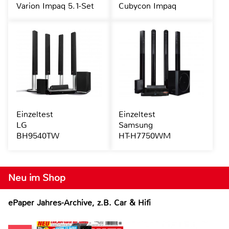
Varion Impaq 5.1-Set
Cubycon Impaq
Einzeltest
Einzeltest
LG
Samsung
BH9540TW
HT-H7750WM
Neu im Shop
ePaper Jahres-Archive, z.B. Car & Hifi