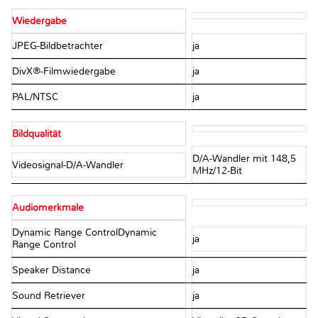
Wiedergabe
JPEG-Bildbetrachter
ja
DivX®-Filmwiedergabe
ja
PAL/NTSC
ja
Bildqualität
D/A-Wandler mit 148,5
Videosignal-D/A-Wandler
MHz/12-Bit
Audiomerkmale
Dynamic Range ControlDynamic
ja
Range Control
Speaker Distance
ja
Sound Retriever
ja