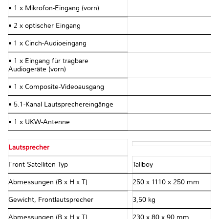
• 1 x Mikrofon-Eingang (vorn)
• 2 x optischer Eingang
• 1 x Cinch-Audioeingang
• 1 x Eingang für tragbare
Audiogeräte (vorn)
• 1 x Composite-Videoausgang
• 5.1-Kanal Lautsprechereingänge
• 1 x UKW-Antenne
Lautsprecher
Front Satelliten Typ
Tallboy
Abmessungen (B x H x T)
250 x 1110 x 250 mm
Gewicht, Frontlautsprecher
3,50 kg
Abmessungen (B x H x T)
230 x 80 x 90 mm