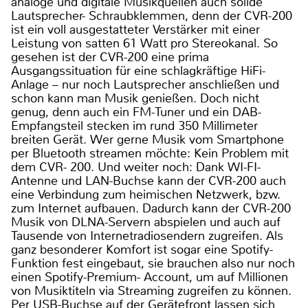
analoge und digitale Musikquellen auch solide
Lautsprecher- Schraubklemmen, denn der CVR-200
ist ein voll ausgestatteter Verstärker mit einer
Leistung von satten 61 Watt pro Stereokanal. So
gesehen ist der CVR-200 eine prima
Ausgangssituation für eine schlagkräftige HiFi-
Anlage – nur noch Lautsprecher anschließen und
schon kann man Musik genießen. Doch nicht
genug, denn auch ein FM-Tuner und ein DAB-
Empfangsteil stecken im rund 350 Millimeter
breiten Gerät. Wer gerne Musik vom Smartphone
per Bluetooth streamen möchte: Kein Problem mit
dem CVR- 200. Und weiter noch: Dank WI-FI-
Antenne und LAN-Buchse kann der CVR-200 auch
eine Verbindung zum heimischen Netzwerk, bzw.
zum Internet aufbauen. Dadurch kann der CVR-200
Musik von DLNA-Servern abspielen und auch auf
Tausende von Internetradiosendern zugreifen. Als
ganz besonderer Komfort ist sogar eine Spotify-
Funktion fest eingebaut, sie brauchen also nur noch
einen Spotify-Premium- Account, um auf Millionen
von Musiktiteln via Streaming zugreifen zu können.
Per USB-Buchse auf der Gerätefront lassen sich