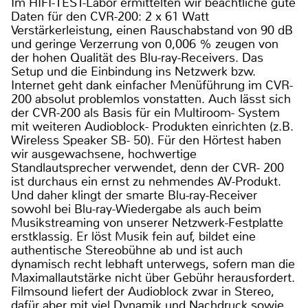
Im HIFI-TEST-Labor ermittelten wir beachtliche gute
Daten für den CVR-200: 2 x 61 Watt
Verstärkerleistung, einen Rauschabstand von 90 dB
und geringe Verzerrung von 0,006 % zeugen von
der hohen Qualität des Blu-ray-Receivers. Das
Setup und die Einbindung ins Netzwerk bzw.
Internet geht dank einfacher Menüführung im CVR-
200 absolut problemlos vonstatten. Auch lässt sich
der CVR-200 als Basis für ein Multiroom- System
mit weiteren Audioblock- Produkten einrichten (z.B.
Wireless Speaker SB- 50). Für den Hörtest haben
wir ausgewachsene, hochwertige
Standlautsprecher verwendet, denn der CVR- 200
ist durchaus ein ernst zu nehmendes AV-Produkt.
Und daher klingt der smarte Blu-ray-Receiver
sowohl bei Blu-ray-Wiedergabe als auch beim
Musikstreaming von unserer Netzwerk-Festplatte
erstklassig. Er löst Musik fein auf, bildet eine
authentische Stereobühne ab und ist auch
dynamisch recht lebhaft unterwegs, sofern man die
Maximallautstärke nicht über Gebühr herausfordert.
Filmsound liefert der Audioblock zwar in Stereo,
dafür aber mit viel Dynamik und Nachdruck sowie