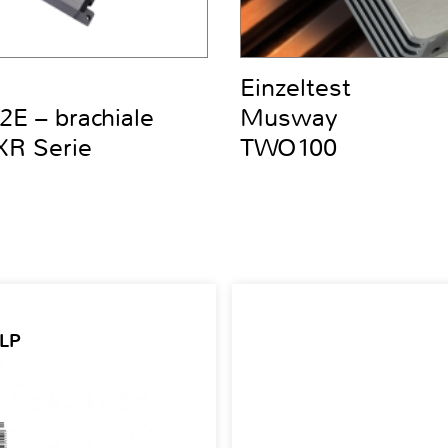
Einzeltest
E – brachiale
Musway
ZXR Serie
TWO100
 LP