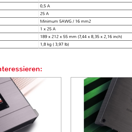
0,5 A
25 A
Minimum 5AWG / 16 mm2
1 x 25 A
189 x 212 x 55 mm (7,44 x 8,35 x 2,16 inch)
1,8 kg ( 3,97 lb)
teressieren: