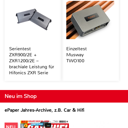
Serientest
Einzeltest
ZXR900/2E +
Musway
ZXR1200/2E –
TWO100
brachiale Leistung für
Hifonics ZXR Serie
Neu im Shop
ePaper Jahres-Archive, z.B. Car & Hifi