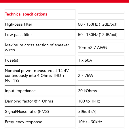
Technical specifications
High-pass filter
50 - 150Hz (12dB/oct)
Low-pass filter
50 - 150Hz (12dB/oct)
Maximum cross section of speaker
10mm2 7 AWG
wires
Fuse(s)
1 x 50A
Nominal power measured at 14.4V
continuously into 4 Ohms THD +
2 x 75W
N<=1%
Input impedance
20 kOhms
Damping factor @ 4 Ohms
100 to 1kHz
Signal/Noise ratio (RMS)
>95dB (A)
Frequency response
10Hz - 60kHz