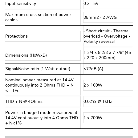
Input sensitivity
0.2 - 5V
Maximum cross section of power
35mm2 - 2 AWG
cables
- Short circuit - Thermal
Protections
overload - Overvoltage -
Polarity reversal
1 3/4 x 8 2/3 x 7 7/8" (45
Dimensions (HxWxD)
x 220 x 200mm)
Signal/Noise ratio (1 Watt output)
>77dB (A)
Nominal power measured at 14.4V
continuously into 2 Ohms THD + N
2 x 100W
<= 1%
THD + N @ 4Ohms
0.02% @ 1kHz
Power in bridged mode measured at
14.4V continuously into 4 Ohms THD
1 x 200W
+ N<1%