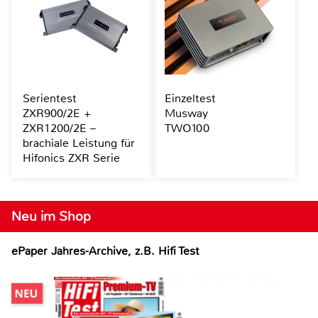
Serientest
Einzeltest
ZXR900/2E +
Musway
ZXR1200/2E –
TWO100
brachiale Leistung für
Hifonics ZXR Serie
Neu im Shop
ePaper Jahres-Archive, z.B. Hifi Test