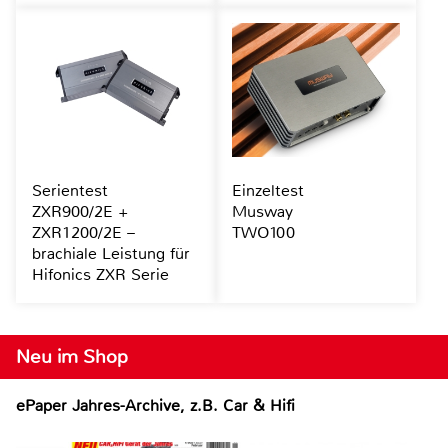
Serientest
Einzeltest
ZXR900/2E +
Musway
ZXR1200/2E –
TWO100
brachiale Leistung für
Hifonics ZXR Serie
Neu im Shop
ePaper Jahres-Archive, z.B. Car & Hifi