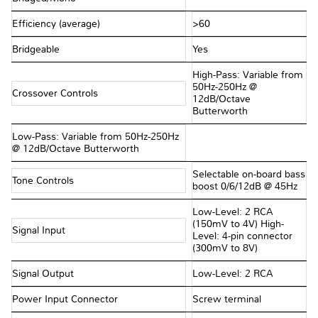
Efficiency (average)
>60
Bridgeable
Yes
High-Pass: Variable from
50Hz-250Hz @
Crossover Controls
12dB/Octave
Butterworth
Low-Pass: Variable from 50Hz-250Hz
@ 12dB/Octave Butterworth
Selectable on-board bass
Tone Controls
boost 0/6/12dB @ 45Hz
Low-Level: 2 RCA
(150mV to 4V) High-
Signal Input
Level: 4-pin connector
(300mV to 8V)
Signal Output
Low-Level: 2 RCA
Power Input Connector
Screw terminal