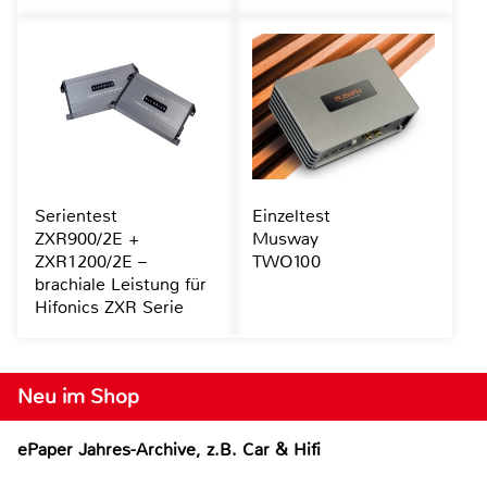
Serientest
Einzeltest
ZXR900/2E +
Musway
ZXR1200/2E –
TWO100
brachiale Leistung für
Hifonics ZXR Serie
Neu im Shop
ePaper Jahres-Archive, z.B. Car & Hifi