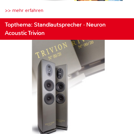
>> mehr erfahren
Topthema: Standlautsprecher · Neuron
Acoustic Trivion