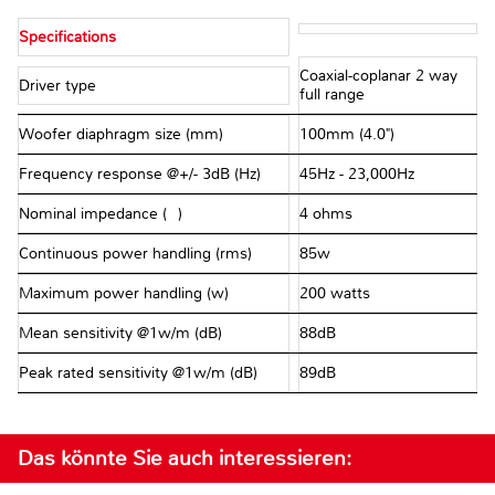
Specifications
Coaxial-coplanar 2 way
Driver type
full range
Woofer diaphragm size (mm)
100mm (4.0")
Frequency response @+/- 3dB (Hz)
45Hz - 23,000Hz
Nominal impedance (Ω)
4 ohms
Continuous power handling (rms)
85w
Maximum power handling (w)
200 watts
Mean sensitivity @1w/m (dB)
88dB
Peak rated sensitivity @1w/m (dB)
89dB
Das könnte Sie auch interessieren: