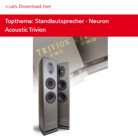
>>als Download hier
Topthema: Standlautsprecher · Neuron
Acoustic Trivion