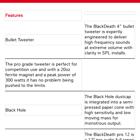
Features
The BlackDeath 4” bullet
tweeter is expertly
engineered to deliver
Bullet Tweeter
high frequency sounds
at extreme volume with
clarity in SPL installs.
The pro grade tweeter is perfect for
competition use and with a 20oz
ferrite magnet and a peak power of
300 watts it has no problem being
pushed to the limits.
The Black Hole dustcap
is integrated into a semi
pressed paper cone with
Black Hole
high sensitivity and low
moving mass for
monstrous output.
The BlackDeath pro 12 is
a 12″ pro audio full range