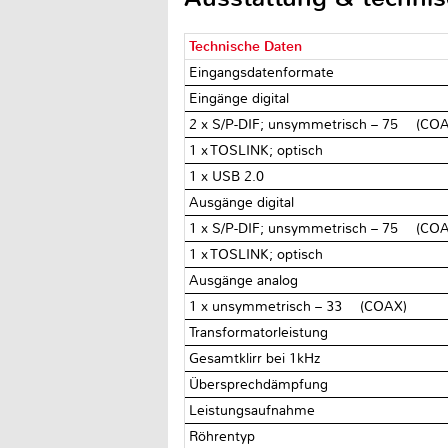
Technische Daten
Eingangsdatenformate
Eingänge digital
2 x S/P-DIF; unsymmetrisch – 75 Ω (CO
1 x TOSLINK; optisch
1 x USB 2.0
Ausgänge digital
1 x S/P-DIF; unsymmetrisch – 75 Ω (CO
1 x TOSLINK; optisch
Ausgänge analog
1 x unsymmetrisch – 33 Ω (COAX)
Transformatorleistung
Gesamtklirr bei 1kHz
Übersprechdämpfung
Leistungsaufnahme
Röhrentyp