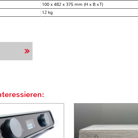
100 x 482 x 375 mm (H x B x T)
12 kg
teressieren: