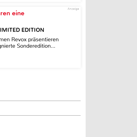
Anzeige
ren eine
– LIMITED EDITION
men Revox präsentieren
nierte Sonderedition...