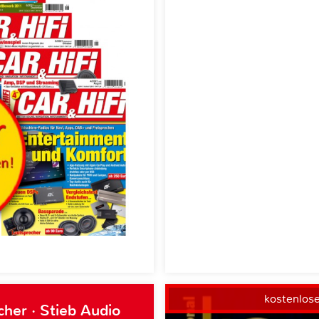
kostenlos
her · Stieb Audio