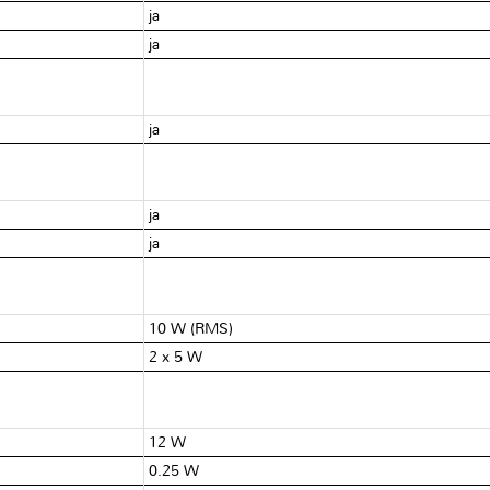
ja
ja
ja
ja
ja
10 W (RMS)
2 x 5 W
12 W
0.25 W