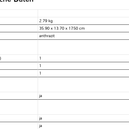
2.79 kg
35.90 x 13.70 x 17.50 cm
anthrazit
e)
1
1
1
ja
ja
ja