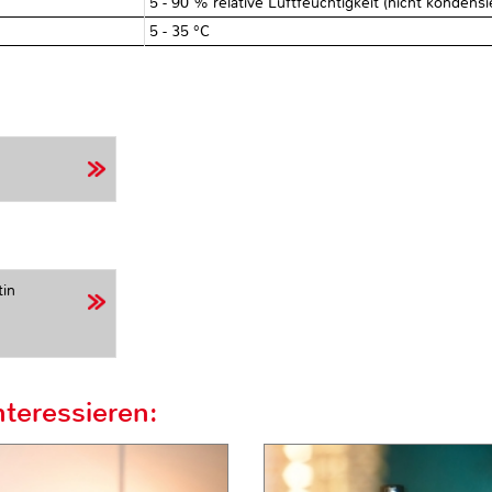
5 - 90 % relative Luftfeuchtigkeit (nicht kondens
5 - 35 °C
tin
teressieren: