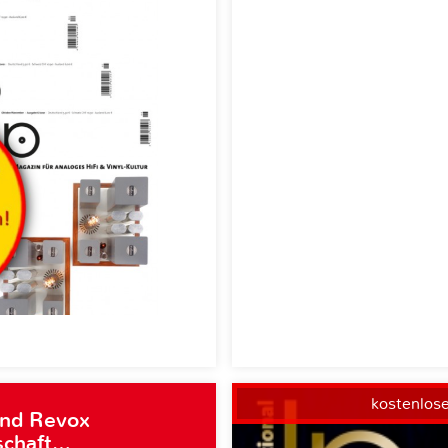
kostenlos
und Revox
schaft…