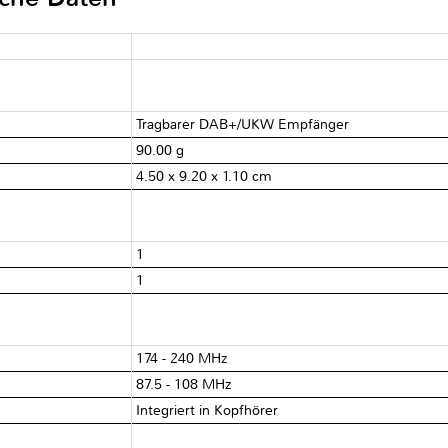
Tragbarer DAB+/UKW Empfänger
90.00 g
4.50 x 9.20 x 1.10 cm
1
1
174 - 240 MHz
87.5 - 108 MHz
Integriert in Kopfhörer