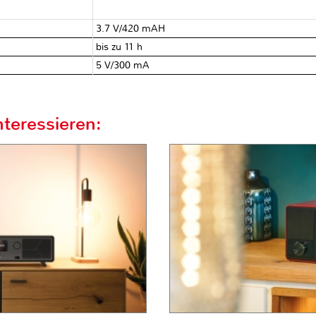
3.7 V/420 mAH
bis zu 11 h
5 V/300 mA
teressieren: