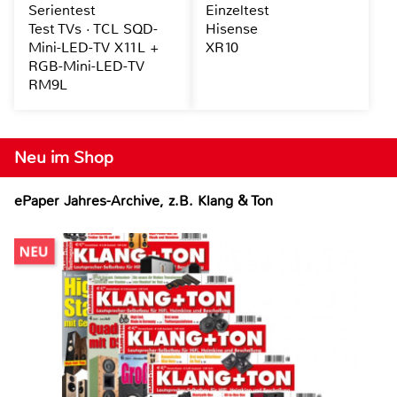
Serientest
Einzeltest
Test TVs · TCL SQD-
Hisense
Mini-LED-TV X11L +
XR10
RGB-Mini-LED-TV
RM9L
Neu im Shop
ePaper Jahres-Archive, z.B. Klang & Ton