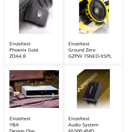
Einzeltest
Einzeltest
Phoenix Gold
Ground Zero
ZDA4.8
GZPW 15NEO-XSPL
Einzeltest
Einzeltest
YBA
Audio System
Design One
M-500.4MD