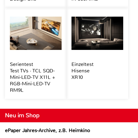
Serientest
Einzeltest
Test TVs · TCL SQD-
Hisense
Mini-LED-TV X11L +
XR10
RGB-Mini-LED-TV
RM9L
Neu im Shop
ePaper Jahres-Archive, z.B. Heimkino