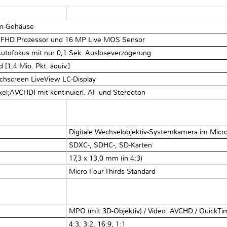
um-Gehäuse
ne FHD Prozessor und 16 MP Live MOS Sensor
Autofokus mit nur 0,1 Sek. Auslöseverzögerung
[1,4 Mio. Pkt. äquiv.]
uchscreen LiveView LC-Display
xel;AVCHD] mit kontinuierl. AF und Stereoton
Digitale Wechselobjektiv-Systemkamera im Micr
SDXC-, SDHC-, SD-Karten
17,3 x 13,0 mm (in 4:3)
Micro Four Thirds Standard
MPO (mit 3D-Objektiv) / Video: AVCHD / QuickT
4:3, 3:2, 16:9, 1:1