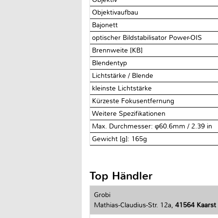
Objektivaufbau
Bajonett
optischer Bildstabilisator Power-OIS
Brennweite [KB]
Blendentyp
Lichtstärke / Blende
kleinste Lichtstärke
Kürzeste Fokusentfernung
Weitere Spezifikationen
Max. Durchmesser: φ60.6mm / 2.39 in
Gewicht [g]: 165g
Top Händler
Grobi
Mathias-Claudius-Str. 12a,
41564 Kaarst