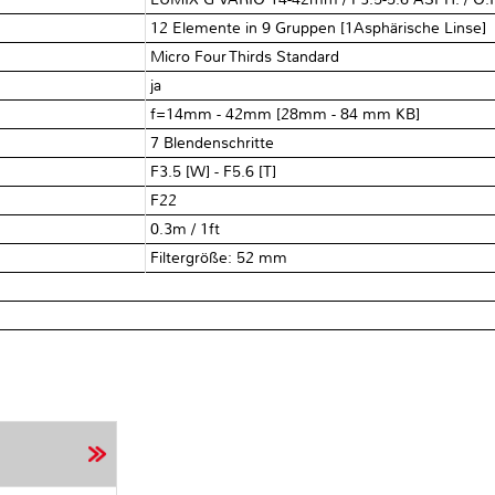
12 Elemente in 9 Gruppen [1Asphärische Linse]
Micro Four Thirds Standard
ja
f=14mm - 42mm [28mm - 84 mm KB]
7 Blendenschritte
F3.5 [W] - F5.6 [T]
F22
0.3m / 1ft
Filtergröße: 52 mm