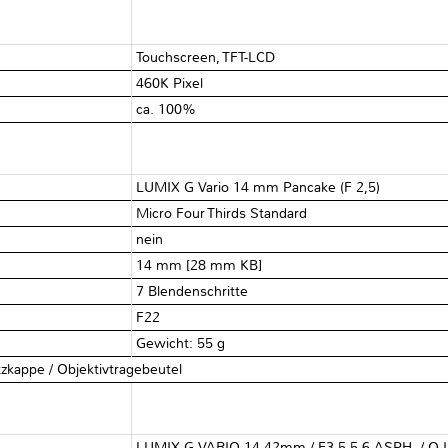
Touchscreen, TFT-LCD
460K Pixel
ca. 100%
LUMIX G Vario 14 mm Pancake (F 2,5)
Micro Four Thirds Standard
nein
14 mm [28 mm KB]
7 Blendenschritte
F22
Gewicht: 55 g
tzkappe / Objektivtragebeutel
LUMIX G VARIO 14-42mm / F3.5-5.6 ASPH. / O.I