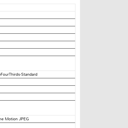
oFourThirds-Standard
ime Motion JPEG