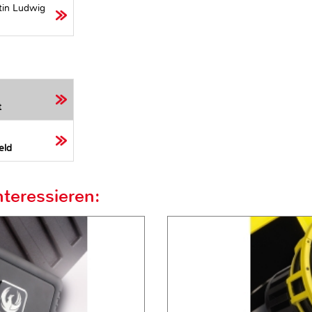
tin Ludwig
t
eld
teressieren: