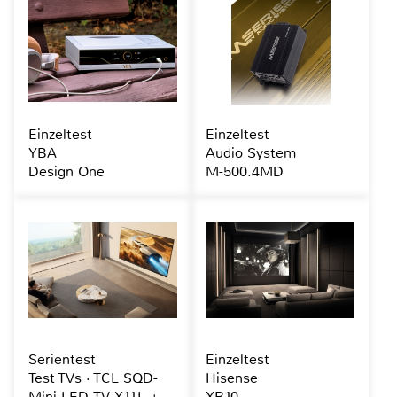
Einzeltest
Einzeltest
YBA
Audio System
Design One
M-500.4MD
Serientest
Einzeltest
Test TVs · TCL SQD-
Hisense
Mini-LED-TV X11L +
XR10