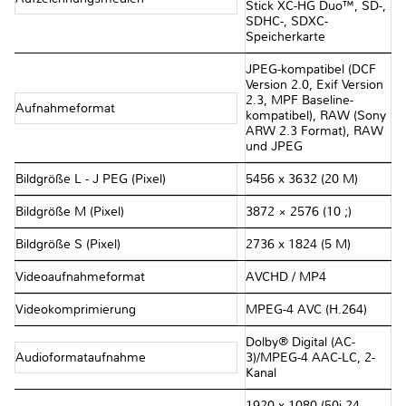
Stick XC-HG Duo™, SD-,
SDHC-, SDXC-
Speicherkarte
JPEG-kompatibel (DCF
Version 2.0, Exif Version
2.3, MPF Baseline-
Aufnahmeformat
kompatibel), RAW (Sony
ARW 2.3 Format), RAW
und JPEG
Bildgröße L - J PEG (Pixel)
5456 x 3632 (20 M)
Bildgröße M (Pixel)
3872 × 2576 (10 ;)
Bildgröße S (Pixel)
2736 x 1824 (5 M)
Videoaufnahmeformat
AVCHD / MP4
Videokomprimierung
MPEG-4 AVC (H.264)
Dolby® Digital (AC-
Audioformataufnahme
3)/MPEG-4 AAC-LC, 2-
Kanal
1920 x 1080 (50i 24