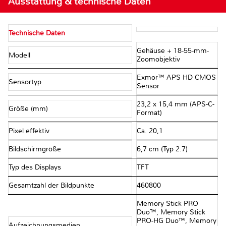
Ausstattung & technische Daten
Technische Daten
Gehäuse + 18-55-mm-
Modell
Zoomobjektiv
Exmor™ APS HD CMOS
Sensortyp
Sensor
23,2 x 15,4 mm (APS-C-
Größe (mm)
Format)
Pixel effektiv
Ca. 20,1
Bildschirmgröße
6,7 cm (Typ 2.7)
Typ des Displays
TFT
Gesamtzahl der Bildpunkte
460800
Memory Stick PRO
Duo™, Memory Stick
PRO-HG Duo™, Memory
Aufzeichnungsmedien