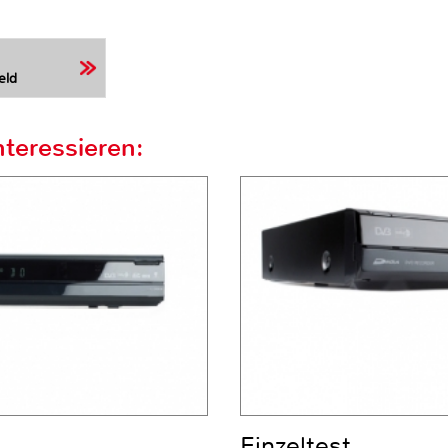
eld
teressieren:
Einzeltest