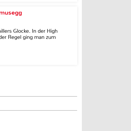
d musegg
illers Glocke. In der High
In der Regel ging man zum