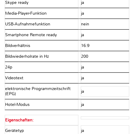
Skype ready
ja
Media-Player-Funktion
ja
USB-Aufnahmefunktion
nein
Smartphone Remote ready
ja
Bildverhältnis
16:9
Bildwiederholrate in Hz
200
24p
ja
Videotext
ja
elektronische Programmzeitschrift
ja
(EPG)
Hotel-Modus
ja
Eigenschaften:
Gerätetyp
ja