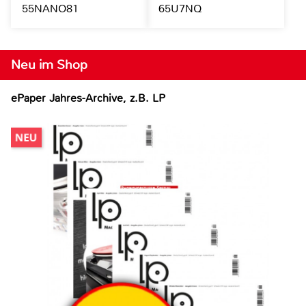
55NANO81
65U7NQ
Neu im Shop
ePaper Jahres-Archive, z.B. LP