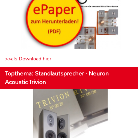
>>als Download hier
Topthema: Standlautsprecher · Neuron
Acoustic Trivion