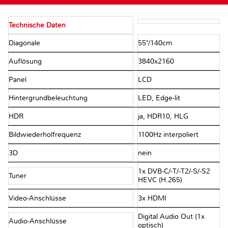
Technische Daten
Diagonale
55"/​140cm
Auflösung
3840x2160
Panel
LCD
Hintergrundbeleuchtung
LED, Edge-lit
HDR
ja, HDR10, HLG
Bildwiederholfrequenz
1100Hz interpoliert
3D
nein
1x DVB-C/​-T/​-T2/​-S/​-S2
Tuner
HEVC (H.265)
Video-Anschlüsse
3x HDMI
Digital Audio Out (1x
Audio-Anschlüsse
optisch)