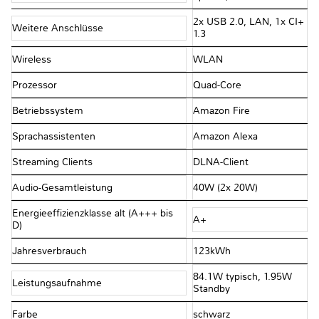
2x USB 2.0, LAN, 1x CI+
Weitere Anschlüsse
1.3
Wireless
WLAN
Prozessor
Quad-Core
Betriebssystem
Amazon Fire
Sprachassistenten
Amazon Alexa
Streaming Clients
DLNA-Client
Audio-Gesamtleistung
40W (2x 20W)
Energieeffizienzklasse alt (A+++ bis
A+
D)
Jahresverbrauch
123kWh
84.1W typisch, 1.95W
Leistungsaufnahme
Standby
Farbe
schwarz