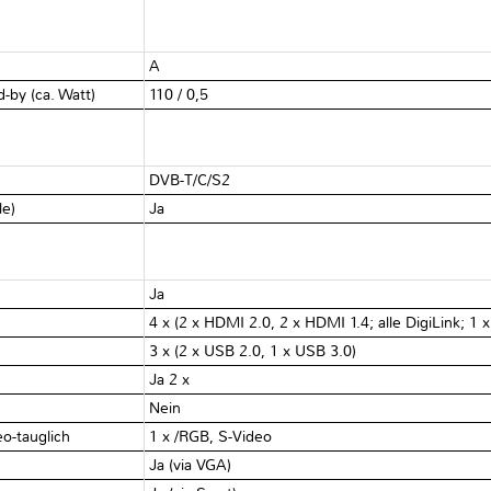
A
-by (ca. Watt)
110 / 0,5
DVB-T/C/S2
le)
Ja
Ja
4 x (2 x HDMI 2.0, 2 x HDMI 1.4; alle DigiLink; 1 
3 x (2 x USB 2.0, 1 x USB 3.0)
Ja 2 x
Nein
o-tauglich
1 x /RGB, S-Video
Ja (via VGA)