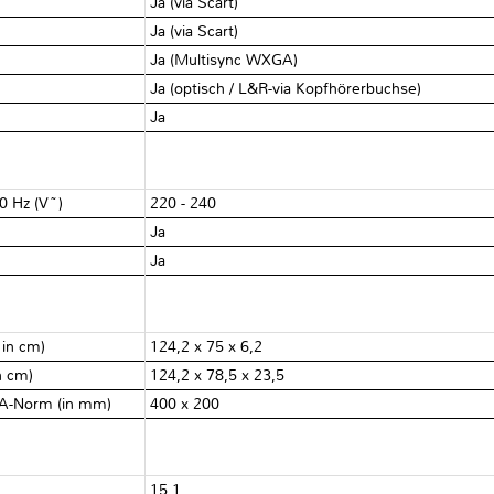
Ja (via Scart)
Ja (via Scart)
Ja (Multisync WXGA)
Ja (optisch / L&R-via Kopfhörerbuchse)
Ja
0 Hz (V~)
220 - 240
Ja
Ja
 in cm)
124,2 x 75 x 6,2
in cm)
124,2 x 78,5 x 23,5
ESA-Norm (in mm)
400 x 200
15,1