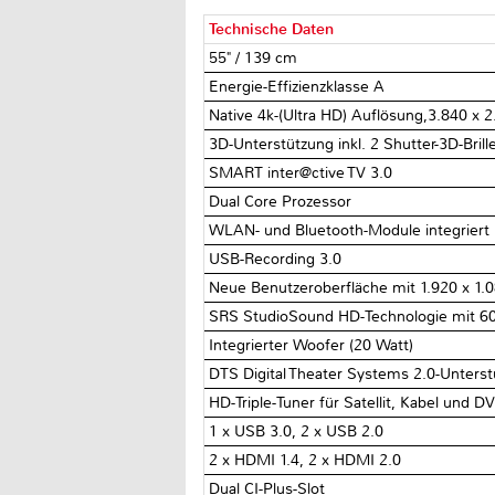
Technische Daten
55" / 139 cm
Energie-Effizienzklasse A
Native 4k-(Ultra HD) Auflösung,3.840 x 
3D-Unterstützung inkl. 2 Shutter-3D-Brill
SMART inter@ctive TV 3.0
Dual Core Prozessor
WLAN- und Bluetooth-Module integriert
USB-Recording 3.0
Neue Benutzeroberfläche mit 1.920 x 1.0
SRS StudioSound HD-Technologie mit 60
Integrierter Woofer (20 Watt)
DTS Digital Theater Systems 2.0-Unters
HD-Triple-Tuner für Satellit, Kabel und D
1 x USB 3.0, 2 x USB 2.0
2 x HDMI 1.4, 2 x HDMI 2.0
Dual CI-Plus-Slot