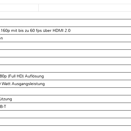
2.160p mit bis zu 60 fps über HDMI 2.0
en
80p (Full HD) Auflösung
 Watt Ausgangsleistung
tützung
VB-T