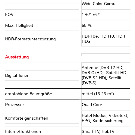
Wide Color Gamut
FOV
176/176 °
Max. Helligkeit
65 %
HDR10+, HDR10, HDR
HDR-Formatunterstützung
HLG
Ausstattung
Antenne (DVB-T2 HD),
DVB-C (HD), Satellit HD
Digital Tuner
(DVB-S2 HD), Satellit
(DVB-S)
empfohlene Raumgröße
mittel (15-25 m²)
Prozessor
Quad Core
Hotel Modus, Videotext,
Komforteigenschaften
EPG, Kindersicherung
Internetfunktionen
Smart TV, HbbTV