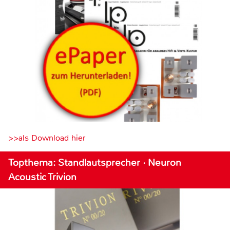
>>als Download hier
Topthema: Standlautsprecher · Neuron
Acoustic Trivion