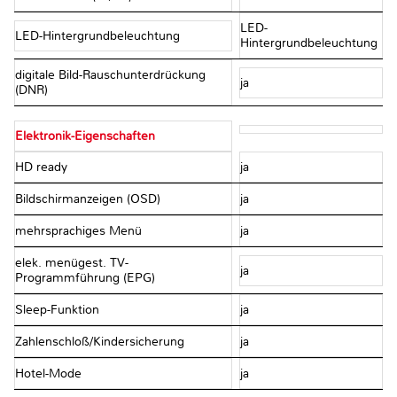
LED-
LED-Hintergrundbeleuchtung
Hintergrundbeleuchtung
digitale Bild-Rauschunterdrückung
ja
(DNR)
Elektronik-Eigenschaften
HD ready
ja
Bildschirmanzeigen (OSD)
ja
mehrsprachiges Menü
ja
elek. menügest. TV-
ja
Programmführung (EPG)
Sleep-Funktion
ja
Zahlenschloß/Kindersicherung
ja
Hotel-Mode
ja