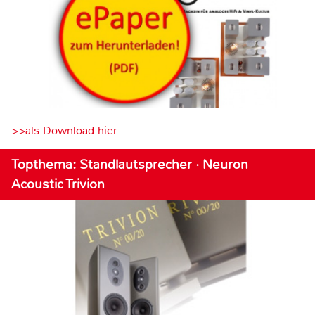
>>als Download hier
Topthema: Standlautsprecher · Neuron
Acoustic Trivion