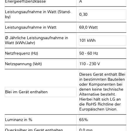
Energieeffizienzklasse
A
Leistungsaufnahme in Watt (Stand-
0,30
by)
Leistungsaufnahme in Watt
69,0 Watt
Ø Jährliche Leistungsaufnahme in
101 kWh
Watt (kWh/Jahr)
Netzfrequenz (Hz)
50 - 60 Hz
Netzspannung (Volt)
110 - 230 V
Dieses Gerät enthält Blei
in bestimmten Bauteilen
oder Komponenten bei
denen keine technische
Blei im Gerät enthalten
Alternative besteht.
Hierbei hält sich LG an
die RoHS Richtline der
Europäischen Union.
Luminanz in %
65%
Quecksilber im Gerät enthalten
0,0 mg