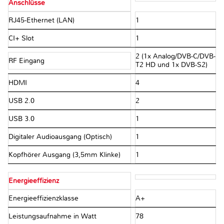
Anschlüsse
RJ45-Ethernet (LAN)
1
CI+ Slot
1
2 (1x Analog/DVB-C/DVB-
RF Eingang
T2 HD und 1x DVB-S2)
HDMI
4
USB 2.0
2
USB 3.0
1
Digitaler Audioausgang (Optisch)
1
Kopfhörer Ausgang (3,5mm Klinke)
1
Energieeffizienz
Energieeffizienzklasse
A+
Leistungsaufnahme in Watt
78