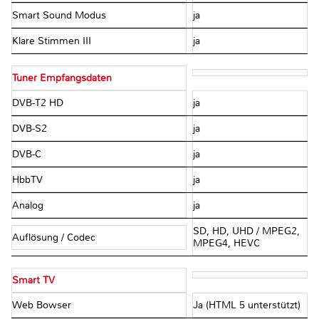
Smart Sound Modus
ja
Klare Stimmen III
ja
Tuner Empfangsdaten
DVB-T2 HD
ja
DVB-S2
ja
DVB-C
ja
HbbTV
ja
Analog
ja
SD, HD, UHD / MPEG2,
Auflösung / Codec
MPEG4, HEVC
Smart TV
Web Bowser
Ja (HTML 5 unterstützt)