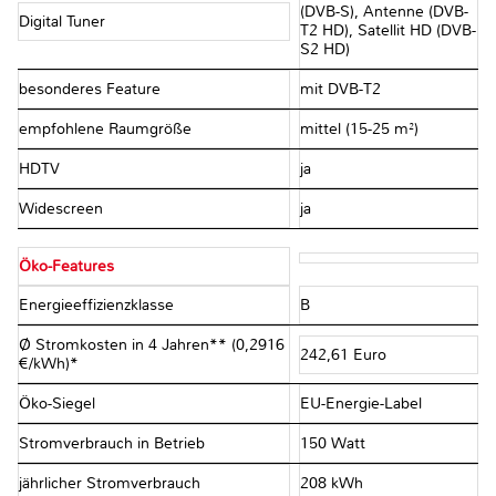
(DVB-S), Antenne (DVB-
Digital Tuner
T2 HD), Satellit HD (DVB-
S2 HD)
besonderes Feature
mit DVB-T2
empfohlene Raumgröße
mittel (15-25 m²)
HDTV
ja
Widescreen
ja
Öko-Features
Energieeffizienzklasse
B
Ø Stromkosten in 4 Jahren** (0,2916
242,61 Euro
€/kWh)*
Öko-Siegel
EU-Energie-Label
Stromverbrauch in Betrieb
150 Watt
jährlicher Stromverbrauch
208 kWh