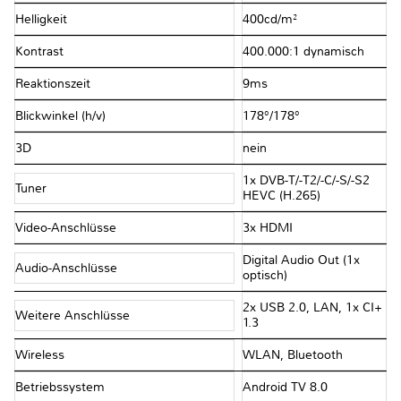
Helligkeit
400cd/​m²
Kontrast
400.000:1 dynamisch
Reaktionszeit
9ms
Blickwinkel (h/v)
178°/​178°
3D
nein
1x DVB-T/​-T2/​-C/​-S/​-S2
Tuner
HEVC (H.265)
Video-Anschlüsse
3x HDMI
Digital Audio Out (1x
Audio-Anschlüsse
optisch)
2x USB 2.0, LAN, 1x CI+
Weitere Anschlüsse
1.3
Wireless
WLAN, Bluetooth
Betriebssystem
Android TV 8.0