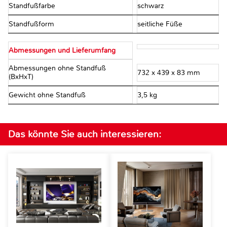
Standfußfarbe
schwarz
Standfußform
seitliche Füße
Abmessungen und Lieferumfang
Abmessungen ohne Standfuß
732 x 439 x 83 mm
(BxHxT)
Gewicht ohne Standfuß
3,5 kg
Das könnte Sie auch interessieren: