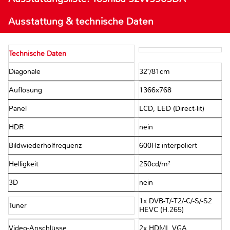
Ausstattung & technische Daten
Technische Daten
Diagonale
32"/​81cm
Auflösung
1366x768
Panel
LCD, LED (Direct-lit)
HDR
nein
Bildwiederholfrequenz
600Hz interpoliert
Helligkeit
250cd/​m²
3D
nein
1x DVB-T/​-T2/​-C/​-S/​-S2
Tuner
HEVC (H.265)
Video-Anschlüsse
2x HDMI, VGA