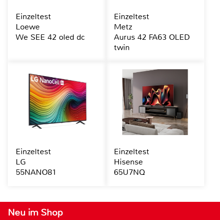
Einzeltest
Einzeltest
Loewe
Metz
We SEE 42 oled dc
Aurus 42 FA63 OLED
twin
Einzeltest
Einzeltest
LG
Hisense
55NANO81
65U7NQ
Neu im Shop