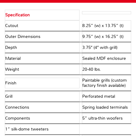
Specification
Cutout
8.25” (w) x 13.75” (t)
Outer Dimensions
9.75” (w) x 16.25” (t)
Depth
3.75″ (4″ with grill)
Material
Sealed MDF enclosure
Weight
20-40 lbs.
Paintable grills (custom
Finish
factory finish available)
Grill
Perforated metal
Connections
Spring loaded terminals
Components
5” ultra-thin woofers
1” silk-dome tweeters