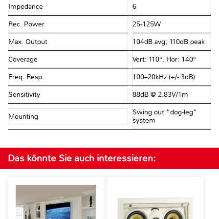
Impedance
6Ω
Rec. Power
25-125W
Max. Output
104dB avg; 110dB peak
Coverage
Vert: 110°, Hor: 140°
Freq. Resp.
100–20kHz (+/- 3dB)
Sensitivity
88dB @ 2.83V/1m
Swing out “dog-leg”
Mounting
system
Das könnte Sie auch interessieren: